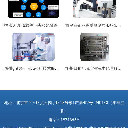
技术之刃 微软等巨头涉足AI致命武器研发的全球安全隐忧
市民营企业高质量发展服务队引领传统企业解锁科技创新“密码” ——推动企业技术服务升级纪实
泉州gri报告与rba验厂技术服务 专业助力企业合规与效率提升
衢州日化厂玻璃清洗水处理解决方案 达旺去离子水技术的卓越应用
地址：北京市平谷区兴谷园小区18号楼1层商业7号-240143（集群注
册）
电话：1871698**