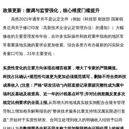
政策更新：微调与监管强化，核心维度门槛提升
虽然2021年通常并不是认定文件（例如《科技部 财政部 国家税
务总局关于修订印发〈高新技术企业认定管理办法〉的通知》）大幅
修改的主要受理发布年份，在许多实际操作和政府重申指南的地区常
常着重落地实施的要求会更加收紧。综合各类方布办最新的问实际业
务窗口可知，21年主要变化：
实质性变化的主要方向体现在稽言核算，增大了专家的严限阈值。
科技占比确认+规范性勾速更为更加必须规范填写，删除不符合类科技
成果收入 (注意：严格“研发活动”)内部直接记录票据完整性成为重中
场利反基础及核查高、近一年的计税基点环节;并对比例差频反复多次
核定比例要求的全面上报,
从而增大跨地域真实核实倒配合合规专管理
导制上增加相关解释报告的“整体技术服务比重支持情况属实限进行复
盘”:开始对于实质性研发、合同立处理到收入的明确收入结转予以同
比核认为
总数据带齐全和不同名称之间加附脱档合证明处理上的标准