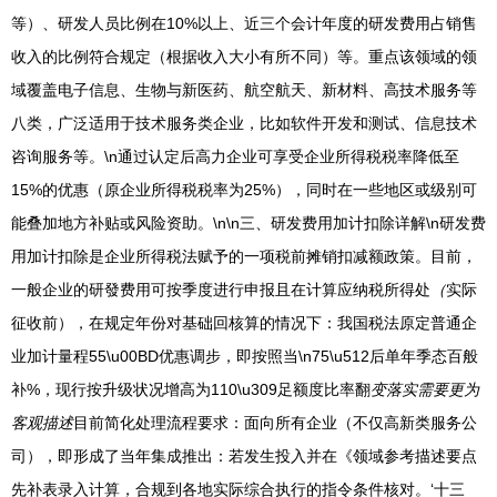
等）、研发人员比例在10%以上、近三个会计年度的研发费用占销售
收入的比例符合规定（根据收入大小有所不同）等。重点该领域的领
域覆盖电子信息、生物与新医药、航空航天、新材料、高技术服务等
八类，广泛适用于技术服务类企业，比如软件开发和测试、信息技术
咨询服务等。\n通过认定后高力企业可享受企业所得税税率降低至
15%的优惠（原企业所得税税率为25%），同时在一些地区或级别可
能叠加地方补贴或风险资助。\n\n三、研发费用加计扣除详解\n研发费
用加计扣除是企业所得税法赋予的一项税前摊销扣减额政策。目前，
一般企业的研發费用可按季度进行申报且在计算应纳税所得处
（
实际
征收前），在规定年份对基础回核算的情况下：我国税法原定普通企
业加计量程55\u00BD优惠调步，即按照当\n75\u512后单年季态百般
补%，现行按升级状况增高为110\u309足额度比率翻
变落实需要更为
客观描述
目前简化处理流程要求：面向所有企业（不仅高新类服务公
司），即形成了当年集成推出：若发生投入并在《领域参考描述要点
先补表录入计算，合规到各地实际综合执行的指令条件核对。‘十三