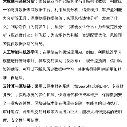
大数据与高级分析
：整合企业内外部结构化与非结构化数据，构建统
一的财务数据湖或数据中台。利用预测分析、情景模拟、客户盈利能
力分析等工具，深度挖掘数据价值，实现从描述性分析（发生了什
么）到诊断性（为何发生）、预测性（将会发生什么）乃至规范性分
析（应该做什么）的飞跃，为市场趋势判断、资源配置优化、风险预
警提供数据驱动的洞见。
人工智能与机器学习
：在更复杂的领域应用AI。例如，利用机器学习
模型进行智能审计、异常交易识别（反欺诈）、现金流预测、信用风
险评估等。AI可以不断从历史数据中学习，使财务预测和判断更加精
准、自适应。
云计算与区块链
：采用云原生财务系统（如SaaS模式的ERP、专业财
务云），实现系统的弹性扩展、快速迭代和低成本维护，保障数据安
全与业务连续性。区块链技术则在供应链金融、智能合约自动执行、
审计追踪、跨组织交易对账等方面潜力巨大，能极大增强交易的透明
度、安全性与可信度。