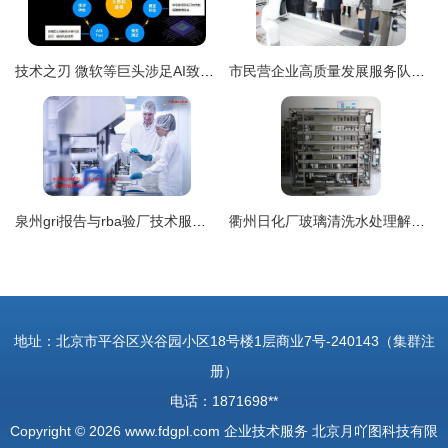
技术之刃 微软等巨头涉足AI致命武器研发的全球安全隐忧
市民营企业高质量发展服务队引领传统企业解锁科技创新“密码” ——推动企业技术服务升级纪实
泉州gri报告与rba验厂技术服务 专业助力企业合规与效率提升
衢州日化厂玻璃清洗水处理解决方案 达旺去离子水技术的卓越应用
地址：北京市平谷区兴谷园小区18号楼1层商业7号-240143（集群注
册）
电话：1871698**
Copyright © 2026
www.fdgpl.com
企业技术服务
北京月吖图科技有限